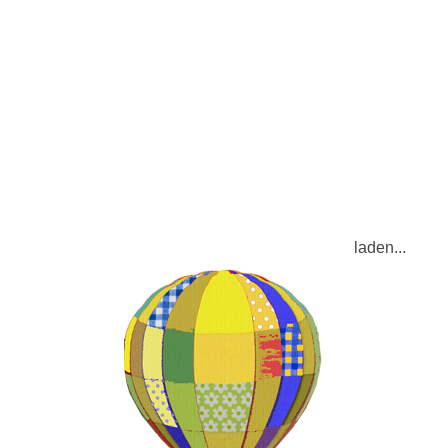
Dresscode
Dresscode - Kreativspiel
Dresscode - Lernspiel
n - Lernspiel
Energie
Energie - Kreativspiel
Energie - Lerns
tab - Kreativspiel
Zahlen und Maßstab - Lernspiel
Bionik
Bio
piel
Natur - Lernspiel
Gebäude erzählen Geschichten: Bauhau
spiel
Gebäude erzählen Geschichten: Bauhaus in Dessau - Le
ARC) Kopenhagen
Gebäude erzählen Geschichten: Amager Res
RC) Kopenhagen - Lernspiel
Gebäude erzählen Geschichten: Vi
d Staffelstein - Kreativspiel
Gebäude erzählen Geschichten: Vi
en sind kluge Baumeister.Sie verwenden nur so viel Material un
 sie als Vorbild. Das nennt man Bionik.Bionik setzt sich aus 2 
laden...